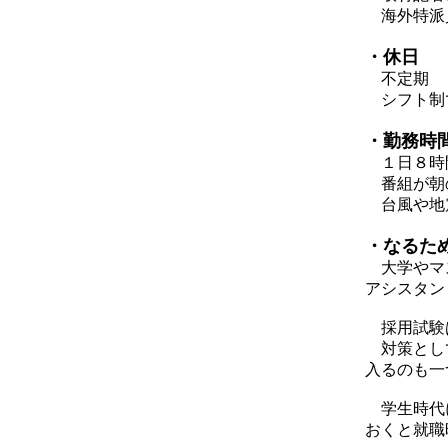
海外特派
・休日
不定期
シフト制で
・勤務時
１日８時
番組が朝の
台風や地震
・なるた
大学やマス
アシスタン
採用試験
対策として
入るのも一
学生時代に
おくと就職