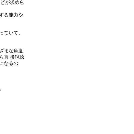
 どが求めら
する能力や
っていて、
ざまな角度
ら直 接視聴
になるの
。