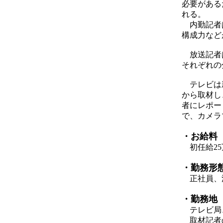
必要がある
れる。
内勤記者は
構成力など
放送記者は
それぞれの
テレビは新
から取材し
者にレポー
で、カメラ
・お給料
初任給25
・勤務形
正社員、
・勤務地
テレビ局
取材記者の