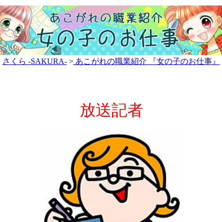
さくら -SAKURA-
>
あこがれの職業紹介 『女の子のお仕事』
放送記者