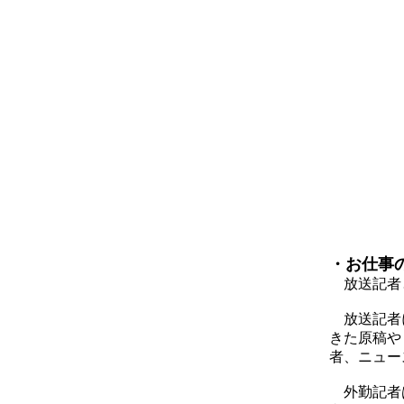
・お仕事
放送記者と
放送記者に
きた原稿や
者、ニュー
外勤記者は