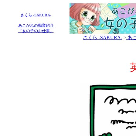
さくら -SAKURA-
あこがれの職業紹介
『女の子のお仕事』
さくら -SAKURA-
>
あこ