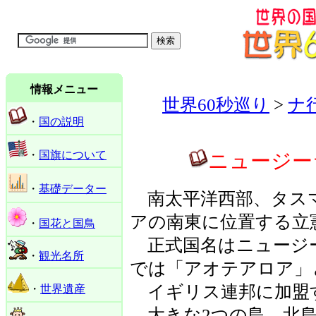
情報メニュー
世界60秒巡り
>
ナ
・
国の説明
・
国旗について
ニュージーラン
・
基礎データー
南太平洋西部、タス
アの南東に位置する立
・
国花と国鳥
正式国名はニュージ
・
観光名所
では「アオテアロア」
イギリス連邦に加盟
・
世界遺産
大きな2つの島、北島