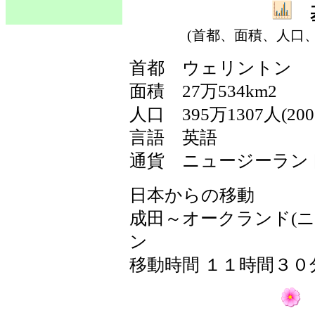
基
(首都、面積、人口
首都
ウェリントン
面積
27万534km2
人口
395万1307人(20
言語
英語
通貨
ニュージーラン
日本からの移動
成田～オークランド(
ン
移動時間 １１時間３０