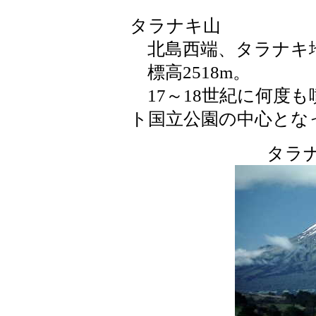
タラナキ山
北島西端、タラナキ
標高2518m。
17～18世紀に何度
ト国立公園の中心とな
タラ