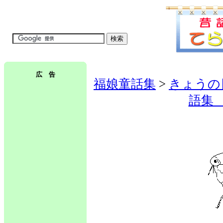
広 告
福娘童話集
>
きょうの
語集