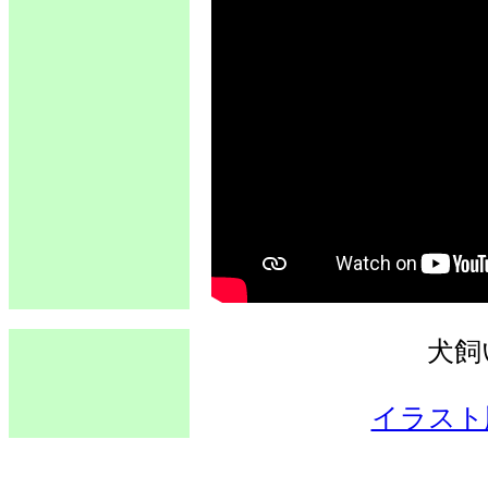
犬飼い
イラスト