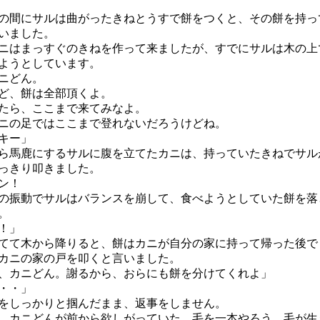
間にサルは曲がったきねとうすで餅をつくと、その餅を持っ
いました。
はまっすぐのきねを作って来ましたが、すでにサルは木の上
ようとしています。
ニどん。
ど、餅は全部頂くよ。
たら、ここまで来てみなよ。
の足ではここまで登れないだろうけどね。
キー」
馬鹿にするサルに腹を立てたカニは、持っていたきねでサル
っきり叩きました。
ン！
振動でサルはバランスを崩して、食べようとしていた餅を落
。
！」
て木から降りると、餅はカニが自分の家に持って帰った後で
カニの家の戸を叩くと言いました。
、カニどん。謝るから、おらにも餅を分けてくれよ」
・・」
しっかりと掴んだまま、返事をしません。
。カニどんが前から欲しがっていた、毛を一本やろう。毛が生