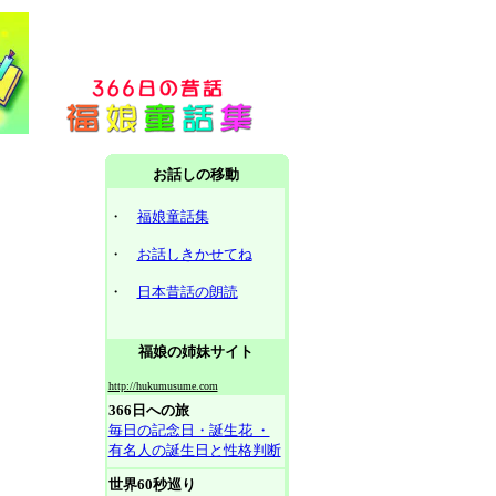
お話しの移動
・
福娘童話集
・
お話しきかせてね
・
日本昔話の朗読
福娘の姉妹サイト
http://hukumusume.com
366日への旅
毎日の記念日・誕生花 ・
有名人の誕生日と性格判断
世界60秒巡り