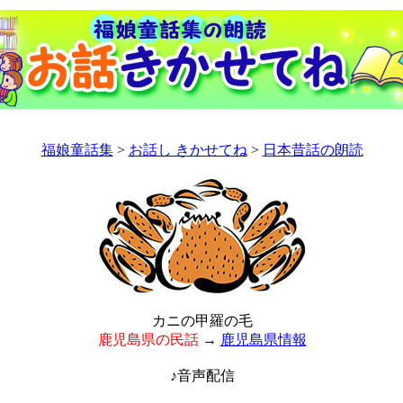
福娘童話集
>
お話し きかせてね
>
日本昔話の朗読
カニの甲羅の毛
鹿児島県の民話
→
鹿児島県情報
♪音声配信