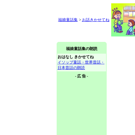
福娘童話集
>
お話きかせてね
福娘童話集の朗読
おはなし きかせてね
イソップ童話・世界昔話・
日本昔話の朗読
- 広 告 -