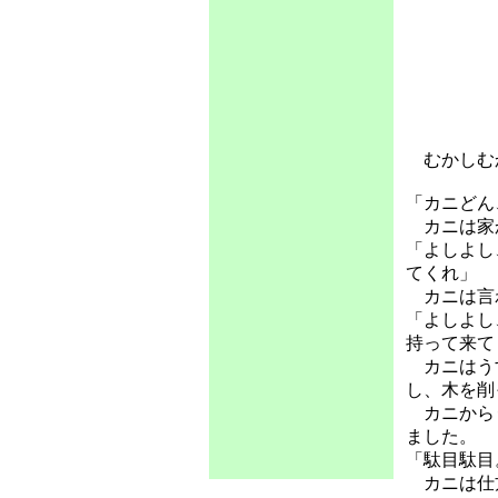
むかしむか
「カニどん
カニは家か
「よしよし
てくれ」
カニは言
「よしよし
持って来て
カニはうす
し、木を削
カニからう
ました。
「駄目駄目
カニは仕方