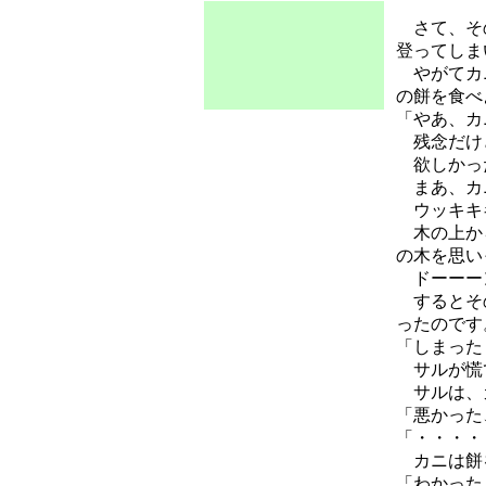
さて、その
登ってしま
やがてカニ
の餅を食べ
「やあ、カ
残念だけ
欲しかっ
まあ、カニ
ウッキキ
木の上から
の木を思い
ドーーー
するとその
ったのです
「しまった
サルが慌て
サルは、
「悪かった
「・・・・
カニは餅を
「わかった