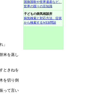
国旗国歌や世界遺産など、
世界の国々の豆知識
子どもの病気相談所
病気検索と対応方法、症状
から検索するWEB問診
れ」
餅米を蒸し
すときねを
木を切り倒
振って言い