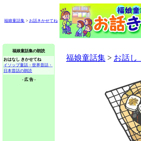
福娘童話集
>
お話きかせてね
福娘童話集の朗読
福娘童話集
>
お話し
おはなし きかせてね
イソップ童話・世界昔話・
日本昔話の朗読
- 広 告 -