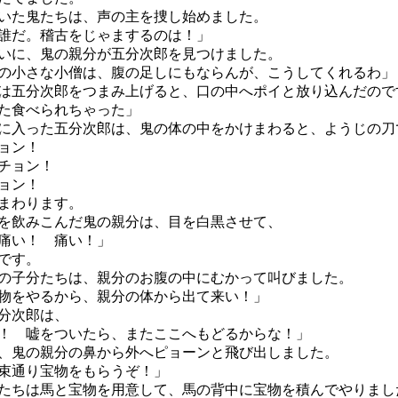
た鬼たちは、声の主を捜し始めました。
誰だ。稽古をじゃまするのは！」
に、鬼の親分が五分次郎を見つけました。
の小さな小僧は、腹の足しにもならんが、こうしてくれるわ」
五分次郎をつまみ上げると、口の中へポイと放り込んだので
た食べられちゃった」
入った五分次郎は、鬼の体の中をかけまわると、ようじの刀
ョン！
チョン！
ョン！
まわります。
飲みこんだ鬼の親分は、目を白黒させて、
痛い！ 痛い！」
です。
子分たちは、親分のお腹の中にむかって叫びました。
物をやるから、親分の体から出て来い！」
分次郎は、
！ 嘘をついたら、またここへもどるからな！」
、鬼の親分の鼻から外へピョーンと飛び出しました。
束通り宝物をもらうぞ！」
ちは馬と宝物を用意して、馬の背中に宝物を積んでやりまし