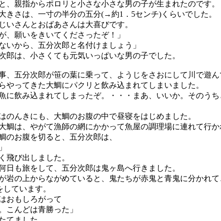
と、親指からポロリと小さな小さな男の子が生まれたのです。
きさは、一寸の半分の五分(→約1．5センチ)くらいでした。
じいさんとおばあさんは大喜びです。
が、願いをきいてくださったぞ！」
ないから、五分次郎と名付けましょう」
郎は、小さくても元気いっぱいな男の子でした。
、五分次郎が笹の葉に乗って、ようじをさおにして川で遊ん
らやってきた大鯛にパクリと飲み込まれてしまいました。
魚に飲み込まれてしまったぞ。・・・まあ、いいか。そのうち
のんきにも、大鯛のお腹の中で昼寝をはじめました。
鯛は、やがて漁師の網にかかって魚屋の調理場に連れて行か
鯛のお腹を切ると、五分次郎は、
」
く飛び出しました。
日も旅をして、五分次郎は鬼ヶ島へ行きました。
岩の上からながめていると、鬼たちが赤鬼と青鬼に分かれて
)をしています。
はおもしろがって
。こんどは青勝った」
たてました。