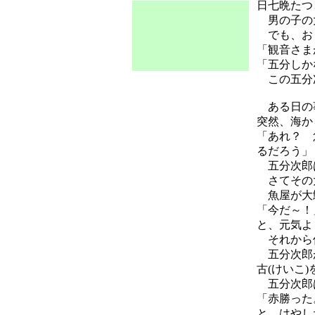
日七晩たつ
男の子の大
でも、お
「観音さま
「五分しか
この五分次
ある日の事
突然、海か
「あれ？ 
るだろう」
五分次郎は
さてその大
魚屋が大
「今だ～！
と、元気よ
それから何
五分次郎が
古(けいこ
五分次郎
「赤勝った
と、はやし