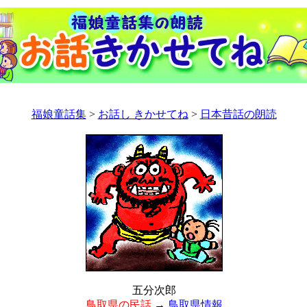
福娘童話集
>
お話し きかせてね
>
日本昔話の朗読
五分次郎
鳥取県の民話
→
鳥取県情報