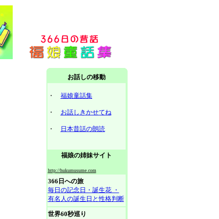
お話しの移動
・
福娘童話集
・
お話しきかせてね
・
日本昔話の朗読
福娘の姉妹サイト
http://hukumusume.com
366日への旅
毎日の記念日・誕生花 ・
有名人の誕生日と性格判断
世界60秒巡り