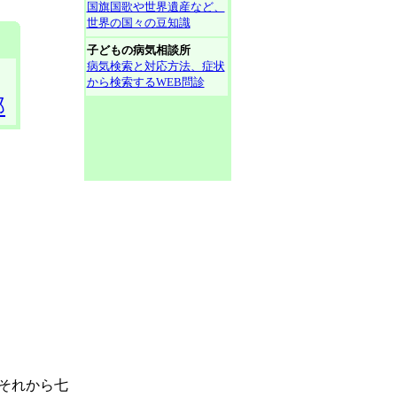
国旗国歌や世界遺産など、
世界の国々の豆知識
子どもの病気相談所
病気検索と対応方法、症状
から検索するWEB問診
郎
それから七