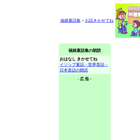
福娘童話集
>
お話きかせてね
福娘童話集の朗読
おはなし きかせてね
イソップ童話・世界昔話・
日本昔話の朗読
- 広 告 -