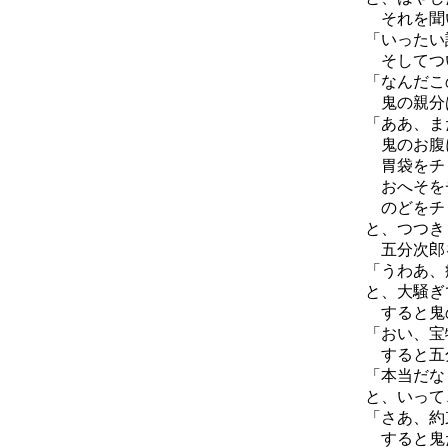
それを聞い
「いったい
そしてつい
「なんだこ
鬼の親分は
「ああ、ま
鬼のお腹に
胃袋をチ
おへそを
のどをチ
と、つつき
五分次郎を
「うわあ、
と、大騒ぎ
すると鬼の
「おい、宝
すると五
「本当だな
と、いって
「さあ、約
すると鬼た