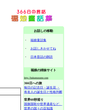
お話しの移動
・
福娘童話集
・
お話しきかせてね
・
日本昔話の朗読
福娘の姉妹サイト
http://hukumusume.com
366日への旅
毎日の記念日・誕生花 ・
有名人の誕生日と性格判断
世界60秒巡り
国旗国歌や世界遺産など、
世界の国々の豆知識