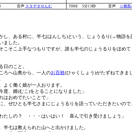
3
音声
スタヂオせんむ
TIME 5分13秒
音声
☆横島
し、ある村に、半七(はんしち)という、じょうるり(→物語を
いました。
こそこ上手なつもりですが、誰も半七のじょうるりをほめて
る日のこと。
ころへ山奥から、一人の
お百姓
(ひゃくしょう)がたずねてきま
。
よく働く娘が一人おります。
度、婿(むこ)をとることになりました」
れはおめでたいことで」
に、ぜひとも半七さまにじょうるりを語っていただきたいので
わたしの？ ・・・はいはい！ 喜んで引き受けましょう」
半七は教えられた山へと出かけました。