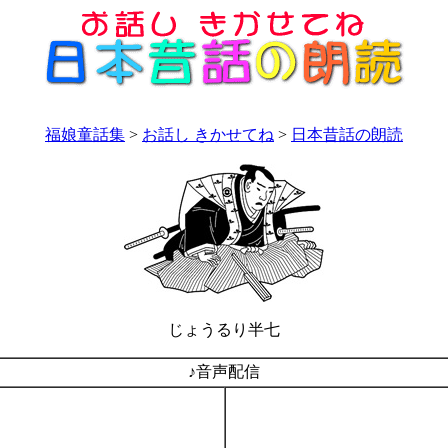
福娘童話集
>
お話し きかせてね
>
日本昔話の朗読
じょうるり半七
♪音声配信