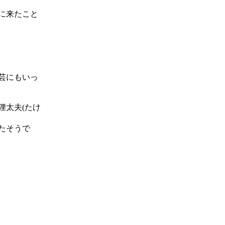
に来たこと
芸にもいっ
太夫(たけ
たそうで