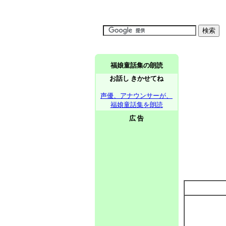
福娘童話集の朗読
お話し きかせてね
声優、アナウンサーが、
福娘童話集を朗読
広 告