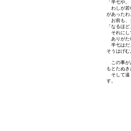
「半七や。
わしが若い
があったわ
お前も、タ
「なるほど
それにして
ありがたい
半七はだま
そうはげむ
この事があ
もとたぬき
そして遠く
す。