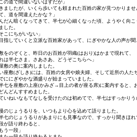
この道で間違いないはずだが」
ましたが、いくら歩いても頼まれた百姓の家が見つかりませ
て、道を間違えたかな？」
だん暗くなってきて、半七が心細くなった頃、ようやく向こ
ました。
そこにちがいない」
指していくと立派な百姓家があって、にぎやかな人の声が聞
をのぞくと、昨日のお百姓が羽織(はおり)はかまで現れて、
れは半七さま。さあさあ、どうぞこちらへ」
屋敷の奥に案内しました。
座敷(ざしき)には、百姓の女房や娘夫婦、そして近所の人た
でににぎやかな酒盛りが始まっていました。
七を座敷の上座(かみざ→目上の者が座る席)に案内すると、
どんどんすすめました。
いねいなもてなしを受けたのは初めてで、半七はすっかりう
のじょうるりを、いつもより心を込めて語りました。
七のじょうるりがあまりにも見事なので、すっかり聞きほれ
段が語り終わると、
もう一段」
た一段を語り終わるとまた、