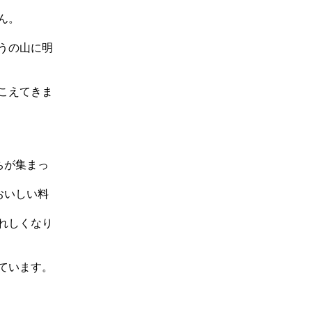
ん。
うの山に明
こえてきま
ちが集まっ
おいしい料
れしくなり
ています。