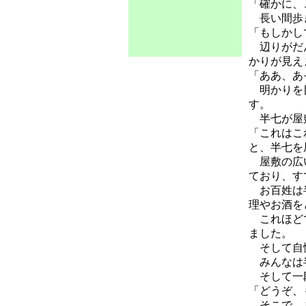
「確かに、
長い間歩き
「もしかし
辺りがだん
かりが見え
「ああ、あ
明かりを目
す。
半七が屋敷
「これはこ
と、半七を
屋敷の広い
ており、す
お百姓は半
理やお酒を
これほどて
ました。
そして自慢
みんなは半
そして一
「どうぞ、
そこで、ま