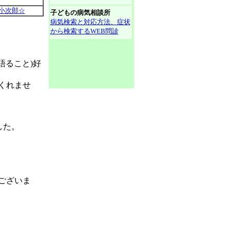
小次郎☆
子どもの病気相談所
病気検索と対応方法、症状
から検索するWEB問診
語ること)好
くれませ
した。
ございま