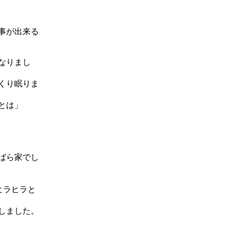
事が出来る
なりまし
くり眠りま
とは」
ばら家でし
ヒラヒラと
しました。