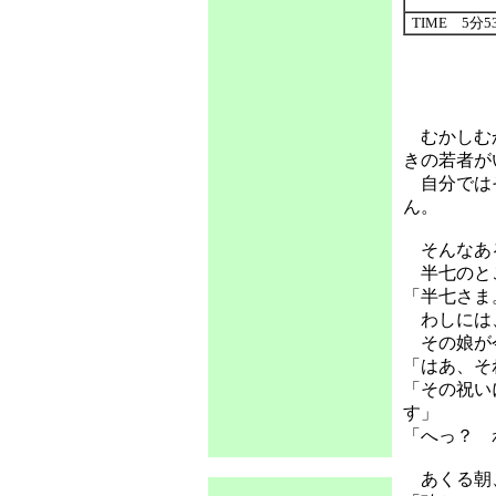
TIME 5分5
むかしむか
きの若者が
自分ではそ
ん。
そんなあ
半七のと
「半七さま
わしには、
その娘が今
「はあ、そ
「その祝い
す」
「へっ？ 
あくる朝、