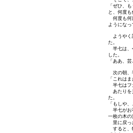
「ぜひ、も
と、何度も
何度も何度
ようになっ
ようやく語
た。
半七は、今
した。
「ああ、芸
次の朝、半
「これはま
半七はフカ
あたりを見
た。
「もしや、
半七がお礼
一枚の木の
里に戻った
すると、