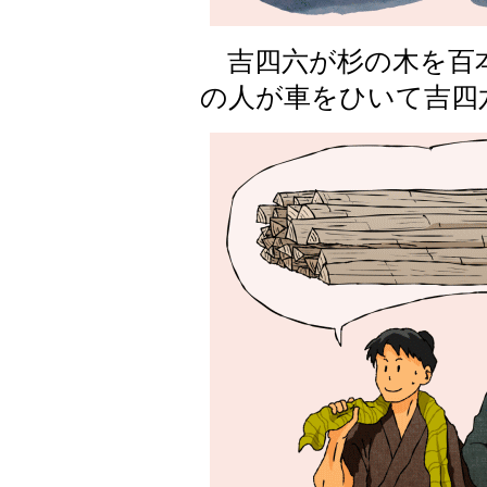
吉四六が杉の木を百
の人が車をひいて吉四