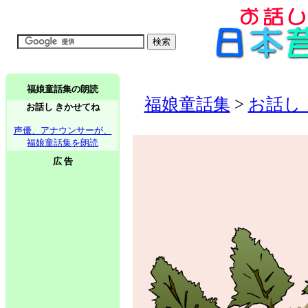
福娘童話集の朗読
福娘童話集
>
お話し
お話し きかせてね
声優、アナウンサーが、
福娘童話集を朗読
広 告