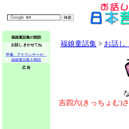
福娘童話集の朗読
福娘童話集
>
お話し
お話し きかせてね
声優、アナウンサーが、
福娘童話集を朗読
広 告
吉四六(きっちょむ)