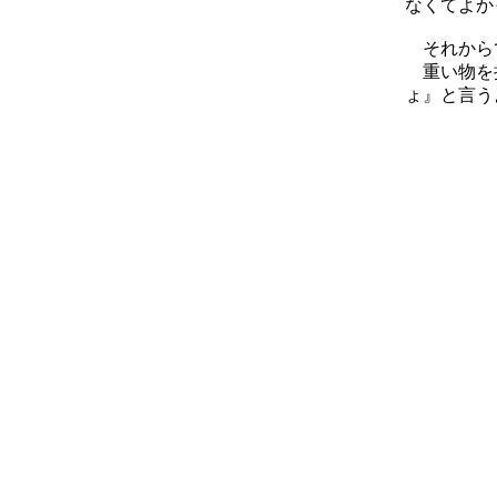
なくてよか
それから
重い物を持
ょ』と言う