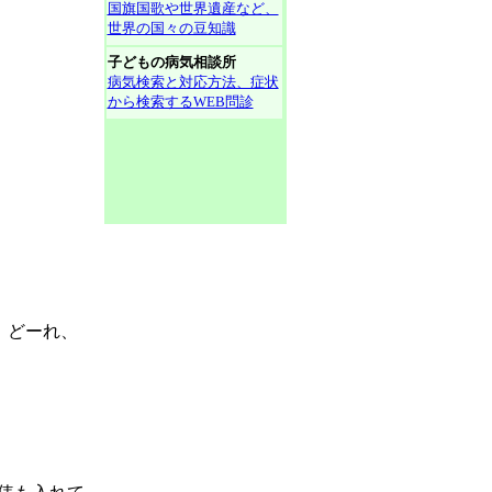
国旗国歌や世界遺産など、
世界の国々の豆知識
子どもの病気相談所
病気検索と対応方法、症状
から検索するWEB問診
、どーれ、