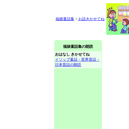
福娘童話集
>
お話きかせてね
福娘童話集の朗読
おはなし きかせてね
イソップ童話・世界昔話・
日本昔話の朗読