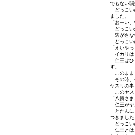
でもない弱
どっこいは
ました。
「おーい、
どっこいが
「逃がさな
どっこいは
「えいやっ
イカリはピ
仁王はひっ
す。
「このまま
その時、仁
ヤスリの事
このヤス
「八幡さま
仁王がヤス
とたんに力
つきました
どっこいは
「仁王とは