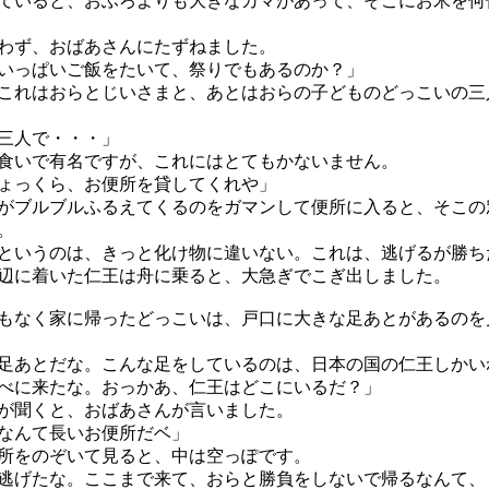
いると、おふろよりも大きなカマがあって、そこにお米を何
わず、おばあさんにたずねました。
いっぱいご飯をたいて、祭りでもあるのか？」
これはおらとじいさまと、あとはおらの子どものどっこいの三
三人で・・・」
いで有名ですが、これにはとてもかないません。
ょっくら、お便所を貸してくれや」
ブルブルふるえてくるのをガマンして便所に入ると、そこの
。
というのは、きっと化け物に違いない。これは、逃げるが勝ち
に着いた仁王は舟に乗ると、大急ぎでこぎ出しました。
なく家に帰ったどっこいは、戸口に大きな足あとがあるのを
足あとだな。こんな足をしているのは、日本の国の仁王しかい
べに来たな。おっかあ、仁王はどこにいるだ？」
が聞くと、おばあさんが言いました。
なんて長いお便所だベ」
所をのぞいて見ると、中は空っぽです。
逃げたな。ここまで来て、おらと勝負をしないで帰るなんて、