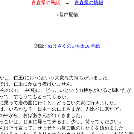
青森県の民話
→
青森県の情報
♪音声配信
朗読 :
ぬけさくのいちねん草紙
し、仁王(におう)という大変な力持ちがいました。
では、仁王にかなう者はいません。
からのくに→中国)に、どっこいという力持ちがいると聞いたが
って、すもうでもとってくるか」
乗って唐の国に行くと、どっこいの家に行きました。
は、いるかな？ 日本一の仁王さまが、力比ベに来たぞ」
の中から、おばあさんが出てきました。
っこいは、じきに帰って来るよ。少し、待ってください」
はそう言って、せっせとお昼ご飯のしたくを始めました。