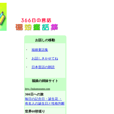
お話しの移動
・
福娘童話集
・
お話しきかせてね
・
日本昔話の朗読
福娘の姉妹サイト
http://hukumusume.com
366日への旅
毎日の記念日・誕生花 ・
有名人の誕生日と性格判断
世界60秒巡り