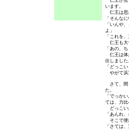
仁王が見て
います。
仁王は思
「そんなに
「いんや、
よ」
「これを、
仁王も大食
「あの、ち
仁王は体が
出しました
「どっこい
やがて浜辺
さて、間も
た。
「でっかい
ては、力比
どっこい
「あんれ、
そこで便
「さては、