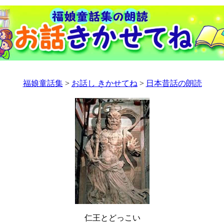
福娘童話集
>
お話し きかせてね
>
日本昔話の朗読
仁王とどっこい