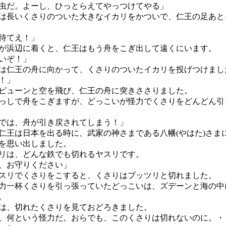
虫だ。よーし、ひっとらえてやっつけてやる」
長いくさりのついた大きなイカリをかついで、仁王の足あと
待てえ！」
浜辺に着くと、仁王はもう舟をこぎ出して遠くにいます。
いぞ！」
仁王の舟に向かって、くさりのついたイカリを投げつけまし
！」
ューンと空を飛び、仁王の舟に突きささりました。
しで舟をこぎますが、どっこいが怪力でくさりをどんどん引
では、舟が引き戻されてしまう！」
王は日本を出る時に、武家の神さまである八幡(やはた)さま
を思い出しました。
リは、どんな鉄でも切れるヤスリです。
、お守りください」
リでくさりをこすると、くさりはプッツリと切れました。
一杯くさりを引っ張っていたどっこいは、ズデーンと海の中
。
、切れたくさりを見ておどろきました。
、何という怪力だ。おらでも、このくさりは切れないのに。・