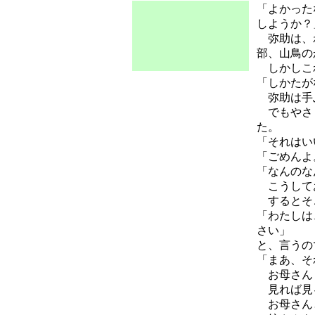
「よかった
しようか？
弥助は、わ
部、山鳥の
しかしこ
「しかたが
弥助は手ぶ
でもやさし
た。
「それはい
「ごめんよ
「なんのな
こうしてお
するとそ
「わたしは
さい」
と、言うの
「まあ、そ
お母さんも
見れば見る
お母さんと