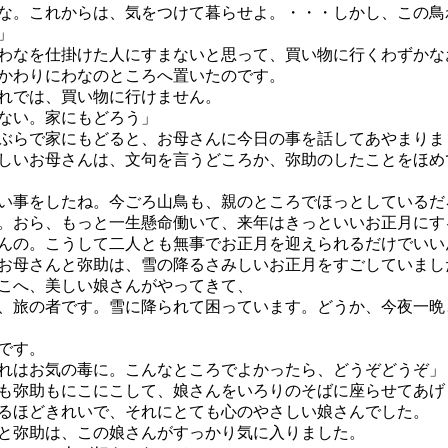
な。これからは、気をつけて暮らせよ。・・・しかし、この鳥
」
なを仕掛けた人にすまないと思って、買い物に行くわずかな
かわりにわなのところへ置いたのです。
れでは、買い物に行けません。
ない。家にもどろう」
らで家にもどると、お母さんに今日の事を話してあやまりま
いお母さんは、文句を言うどころか、弥助のしたことをほめ
い事をしたね。今ごろ山鳥も、親のところでほっとしているだ
。おら、もっと一生懸命働いて、来年はきっといいお正月にす
んの。こうして二人とも無事でお正月を迎えられるだけでいい
母さんと弥助は、雪の降るさみしいお正月をすごしていまし
こへ、美しい娘さんがやってきて、
、旅の者です。雪に降られて困っています。どうか、今夜一晩
です。
れはお気の毒に。こんなところでよかったら、どうぞどうぞ」
弥助もにこにこして、娘さんをいろりのそばに座らせてあげ
ほどきれいで、それにとても心のやさしい娘さんでした。
弥助は、この娘さんがすっかり気に入りました。