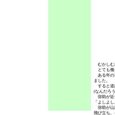
むかしむか
とても働き
ある年の暮
ました。
すると道ば
(なんだろう
弥助が近づ
「よしよし
弥助が山鳥
飛び立ち、