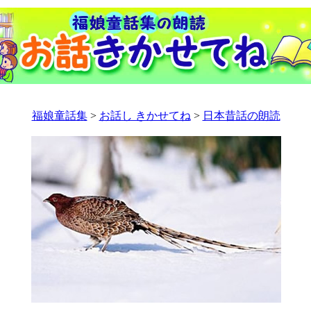
福娘童話集
>
お話し きかせてね
>
日本昔話の朗読