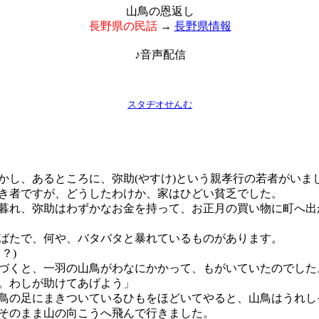
山鳥の恩返し
長野県の民話
→
長野県情報
♪音声配信
スタヂオせんむ
し、あるところに、弥助(やすけ)という親孝行の若者がいま
者ですが、どうしたわけか、家はひどい貧乏でした。
れ、弥助はわずかなお金を持って、お正月の買い物に町へ出
たで、何や、バタバタと暴れているものがあります。
？)
くと、一羽の山鳥がわなにかかって、もがいていたのでした
。わしが助けてあげよう」
の足にまきついているひもをほどいてやると、山鳥はうれし
そのまま山の向こうへ飛んで行きました。