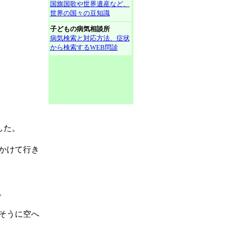
国旗国歌や世界遺産など、
世界の国々の豆知識
子どもの病気相談所
病気検索と対応方法、症状
から検索するWEB問診
した。
かけて行き
。
そうに空へ