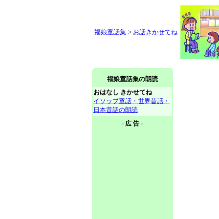
福娘童話集
>
お話きかせてね
福娘童話集の朗読
おはなし きかせてね
イソップ童話・世界昔話・
日本昔話の朗読
- 広 告 -