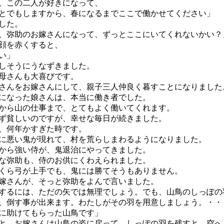
、この二人が好きになって、
とでもしますから、春になるまでここで働かせてください」
した。
、弥助のお嫁さんになって、ずっとここにいてくれないかい？
顔を赤くすると、
い」
しそうにうなずきました。
母さんも大喜びです。
んをお嫁さんにして、親子三人仲良く暮すことになりました
なった娘さんは、本当に働き者でした。
ら山の仕事まで、とてもよく働いてくれます。
貧しいのですが、幸せな毎日が続きました。
、何年かすぎた時です。
悪い鬼が現れて、村を荒らしまわるようになりました。
ら強い侍が、鬼退治にやってきました。
弥助も、侍のお供にくわえられました。
ら弓が上手でも、鬼には勝てそうもありません。
さんが、そっと弥助をよんで言いました。
するには、ただの矢では無理でしょう。でも、山鳥のしっぽの
、倒す事が出来ます。わたしがその羽を用意しましょう。・・
に助けてもらった山鳥です」
、お嫁さんは山鳥の姿に戻って、しっぽの羽を残すと、空へ