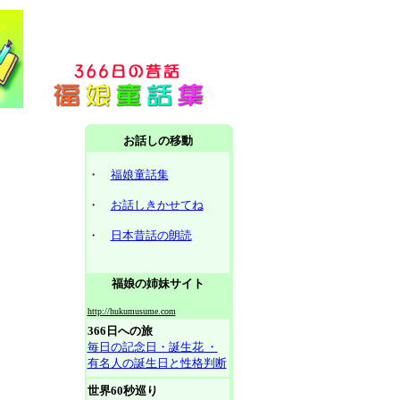
お話しの移動
・
福娘童話集
・
お話しきかせてね
・
日本昔話の朗読
福娘の姉妹サイト
http://hukumusume.com
366日への旅
毎日の記念日・誕生花 ・
有名人の誕生日と性格判断
世界60秒巡り