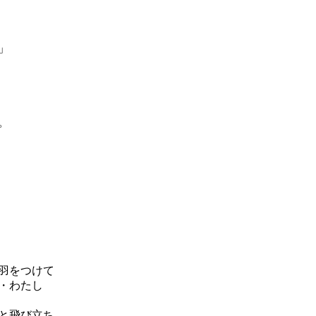
」
。
羽をつけて
・わたし
と飛び立ち