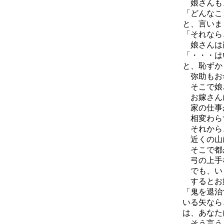
娘さんも
「どんなこ
と、言いま
「それなら
娘さんは
「・・・は
と、恥ずか
弥助もお
そこで娘さ
お嫁さんに
家の仕事か
相変わらず
それから
近くの山に
そこで都か
弓の上手な
でも、いく
するとお嫁
「鬼を退治
いる矢なら
は、あなた
そう言うと