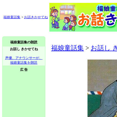
福娘童話集
>
お話きかせてね
福娘童話集の朗読
福娘童話集
>
お話し 
お話し きかせてね
声優、アナウンサーが、
福娘童話集を朗読
広 告