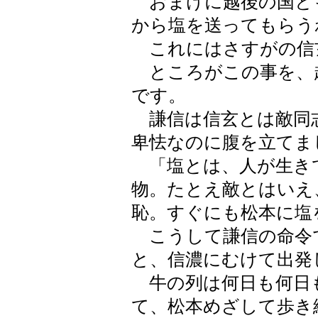
おまけに越後の国と
から塩を送ってもらう
これにはさすがの信
ところがこの事を、
です。
謙信は信玄とは敵同
卑怯なのに腹を立てま
「塩とは、人が生き
物。たとえ敵とはいえ
恥。すぐにも松本に塩
こうして謙信の命令
と、信濃にむけて出発
牛の列は何日も何日も
て、松本めざして歩き