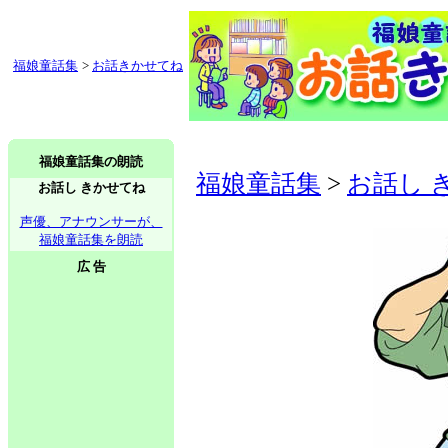
福娘童話集
>
お話きかせてね
福娘童話集の朗読
福娘童話集
>
お話し 
お話し きかせてね
声優、アナウンサーが、
福娘童話集を朗読
広 告