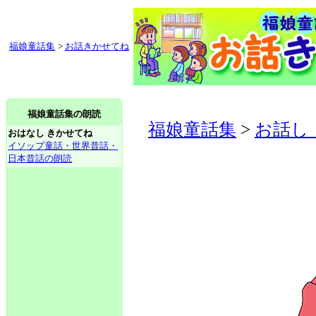
福娘童話集
>
お話きかせてね
福娘童話集の朗読
福娘童話集
>
お話し
おはなし きかせてね
イソップ童話・世界昔話・
日本昔話の朗読