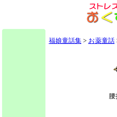
福娘童話集
>
お薬童話
腰