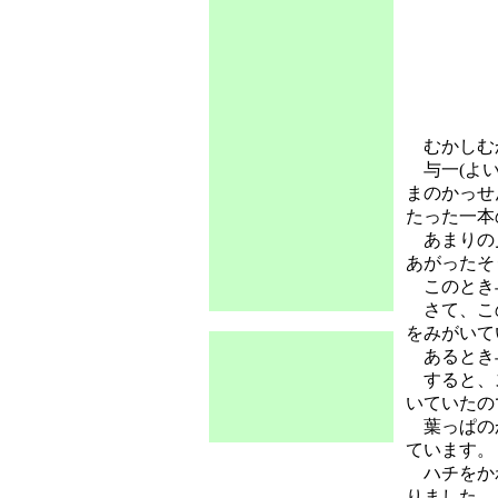
むかしむか
与一(よい
まのかっせ
たった一本
あまりの見
あがったそ
このとき
さて、この
をみがいて
あるとき与
すると、ス
いていたの
葉っぱのか
ています。
ハチをかわ
りました。