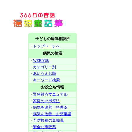
子どもの病気相談所
・
トップページへ
病気の検索
・
WEB問診
・
カテゴリー別
・
あいうえお順
・
キーワード検索
お役立ち情報
・
緊急対応マニュアル
・
家庭のツボ療法
・
病気を改善 料理薬
・
病気を改善 お薬童話
・
予防接種の豆知識
・
安全な市販薬