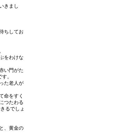
いきまし
待ちしてお
。
ぶをわけな
赤い門がた
です。
った老人が
て命をすく
につたわる
できるでしょ
と、黄金の