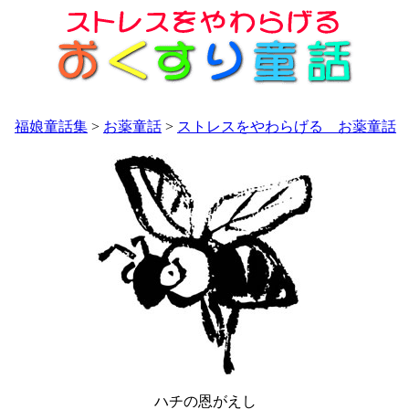
福娘童話集
>
お薬童話
>
ストレスをやわらげる お薬童話
ハチの恩がえし