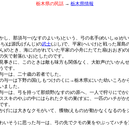
栃木県の民話
→
栃木県情報
し、那須与一(なすのよいち)という、弓の名手(めいしゅ)が
ち)は源氏(げんじ)の
武士
(ぶし)で、平家(へいけ)と戦った屋島
ん)のとき、海にのがれていた平家の小舟にたてた扇(おおぎ)の的
の矢で射落(いお)としたのです。
事さに、このときは敵も味方も関係なく、大歓声(だいかんせ
うです。
与一は、二十歳の若者でした。
与一は下野の国(しもつけのくに→栃木県)にいた幼いころか
いました。
一は、弓を持って那煩野(なすの)の原へ、一人で狩りにでか
スキのやぶの中にはられたクモの巣(す)に、一匹のハチがか
です。
げには大きなクモがいて、獲物(えもの)が動かなくなるのを
いそうに思った与一は、弓の先でクモの巣をやぶってハチを