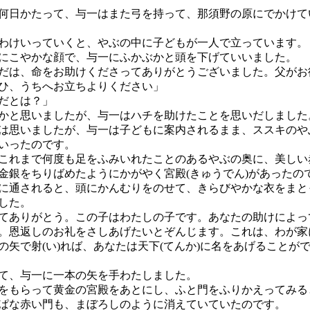
日かたって、与一はまた弓を持って、那須野の原にでかけて
けいっていくと、やぶの中に子どもが一人で立っています。
こやかな顔で、与一にふかぶかと頭を下げていいました。
だは、命をお助けくださってありがとうございました。父がお
ひ、うちへお立ちよりください」
だとは？」
と思いましたが、与一はハチを助けたことを思いだしました
思いましたが、与一は子どもに案内されるまま、ススキのや
いったのです。
れまで何度も足をふみいれたことのあるやぶの奥に、美しい
金銀をちりばめたようにかがやく宮殿(きゅうでん)があったの
通されると、頭にかんむりをのせて、きらびやかな衣をまと
した。
てありがとう。この子はわたしの子です。あなたの助けによっ
。恩返しのお礼をさしあげたいとぞんじます。これは、わが家
の矢で射(い)れば、あなたは天下(てんか)に名をあげることが
て、与一に一本の矢を手わたしました。
もらって黄金の宮殿をあとにし、ふと門をふりかえってみる
ぱな赤い門も、まぼろしのように消えていていたのです。