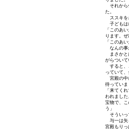
それから何
た。
ススキをわ
子どもはに
「このあい
ります。ぜ
「このあい
なんの事か
まさかとは
がらついて
すると、こ
っていて、
宮殿の中に
待っていま
「来てくれ
われました
宝物で、こ
う」
そういっ
与一は矢を
宮殿もりっ