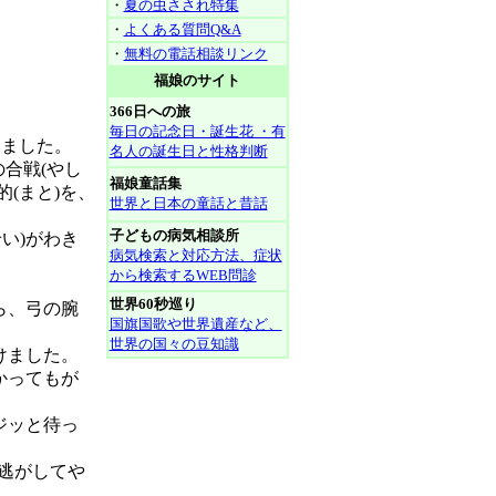
・
夏の虫さされ特集
・
よくある質問Q&A
・
無料の電話相談リンク
福娘のサイト
366日への旅
毎日の記念日・誕生花 ・有
いました。
名人の誕生日と性格判断
の合戦(やし
福娘童話集
(まと)を、
世界と日本の童話と昔話
子どもの病気相談所
い)がわき
病気検索と対応方法、症状
から検索するWEB問診
世界60秒巡り
ら、弓の腕
国旗国歌や世界遺産など、
世界の国々の豆知識
けました。
かってもが
ジッと待っ
逃がしてや