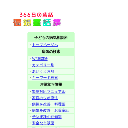
子どもの病気相談所
・
トップページへ
病気の検索
・
WEB問診
・
カテゴリー別
・
あいうえお順
・
キーワード検索
お役立ち情報
・
緊急対応マニュアル
・
家庭のツボ療法
・
病気を改善 料理薬
・
病気を改善 お薬童話
・
予防接種の豆知識
・
安全な市販薬