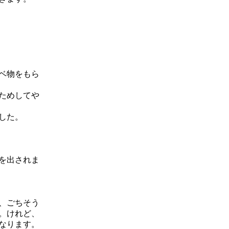
ベ物をもら
ためしてや
した。
を出されま
、ごちそう
。けれど、
なります。