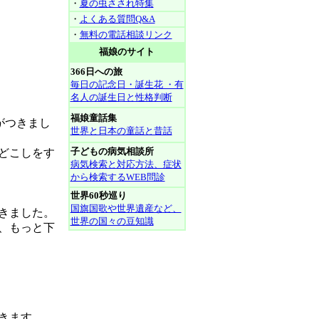
・
夏の虫さされ特集
・
よくある質問Q&A
・
無料の電話相談リンク
福娘のサイト
366日への旅
毎日の記念日・誕生花 ・有
名人の誕生日と性格判断
福娘童話集
がつきまし
世界と日本の童話と昔話
子どもの病気相談所
どこしをす
病気検索と対応方法、症状
から検索するWEB問診
世界60秒巡り
国旗国歌や世界遺産など、
きました。
世界の国々の豆知識
、もっと下
きます。