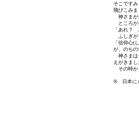
そこですみ
飛びこみま
神さまが火
ところが火
「あれ？ 
ふしぎが
「信仰心(
が、のちの
神さまはそ
えがきまし
その時から
※ 日本に