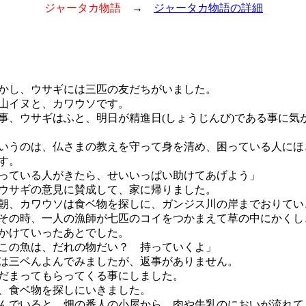
ジャータカ物語
→
ジャータカ物語の詳細
し、ウサギには三匹の友だちがいました。
山イヌと、カワウソです。
、ウサギはふと、明日が精進日(しょうじんび)である事に気
うのは、仏さまの教えを守って身を清め、困っている人にほ
す。
っている人がきたら、せいいっぱい助けてあげよう」
サギの意見に賛成して、家に帰りました。
、カワウソは食ベ物を探しに、ガンジス川の岸までおりてい
の時、一人の漁師が七匹のコイをつかまえて草の中にかくし
かけていったあとでした。
この魚は、だれの物だい？ 持っていくよ」
三ベんよんでみましたが、返事がありません。
だまってもらってくる事にしました。
、食ベ物を探しにいきました。
でいると、畑の番人の小屋から、肉や牛乳のにおいが流れて