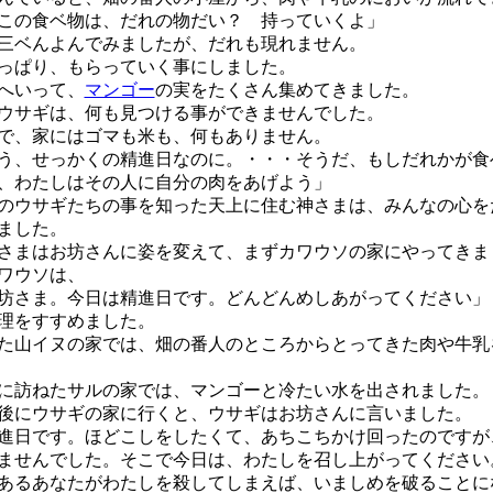
この食ベ物は、だれの物だい？ 持っていくよ」
ベんよんでみましたが、だれも現れません。
っぱり、もらっていく事にしました。
へいって、
マンゴー
の実をたくさん集めてきました。
サギは、何も見つける事ができませんでした。
、家にはゴマも米も、何もありません。
う、せっかくの精進日なのに。・・・そうだ、もしだれかが食
、わたしはその人に自分の肉をあげよう」
ウサギたちの事を知った天上に住む神さまは、みんなの心を
ました。
まはお坊さんに姿を変えて、まずカワウソの家にやってきま
ワウソは、
坊さま。今日は精進日です。どんどんめしあがってください」
理をすすめました。
山イヌの家では、畑の番人のところからとってきた肉や牛乳
訪ねたサルの家では、マンゴーと冷たい水を出されました。
にウサギの家に行くと、ウサギはお坊さんに言いました。
進日です。ほどこしをしたくて、あちこちかけ回ったのですが
ませんでした。そこで今日は、わたしを召し上がってください
あるあなたがわたしを殺してしまえば、いましめを破ることに