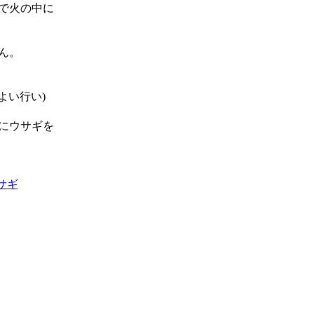
で火の中に
ん。
よい行い)
にウサギを
サギ