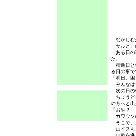
むかしむか
サルと、
ある日の事
た。
精進日とい
る日の事で
「明日、困
みんなはウ
次の日の朝
ちょうどそ
の方へと出
「おや？ 
カワウソは
そこで、
山イヌも
山道を進ん