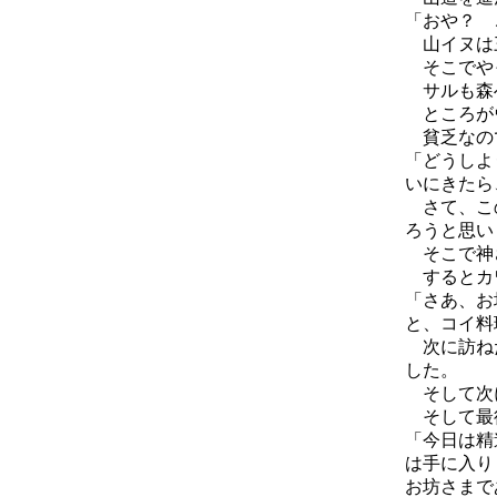
「おや？ 
山イヌは三
そこでや
サルも森
ところがウ
貧乏なので
「どうしよ
いにきたら
さて、この
ろうと思い
そこで神さ
するとカ
「さあ、お
と、コイ料
次に訪ねた
した。
そして次に
そして最後
「今日は精
は手に入り
お坊さまで