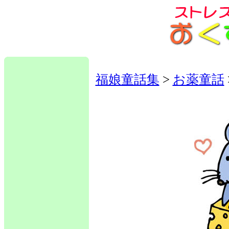
福娘童話集
>
お薬童話