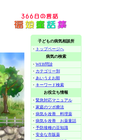
子どもの病気相談所
・
トップページへ
病気の検索
・
WEB問診
・
カテゴリー別
・
あいうえお順
・
キーワード検索
お役立ち情報
・
緊急対応マニュアル
・
家庭のツボ療法
・
病気を改善 料理薬
・
病気を改善 お薬童話
・
予防接種の豆知識
・
安全な市販薬