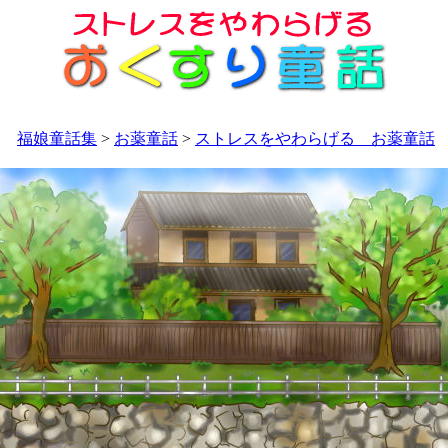
福娘童話集
>
お薬童話
>
ストレスをやわらげる お薬童話