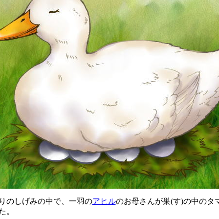
りのしげみの中で、一羽の
アヒル
のお母さんが巣(す)の中のタ
た。