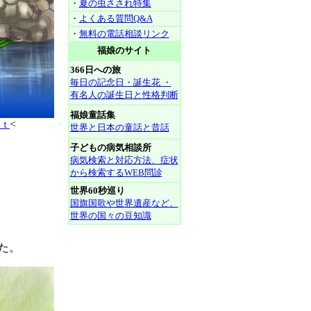
・
夏の虫さされ特集
・
よくある質問Q&A
・
無料の電話相談リンク
福娘のサイト
366日への旅
毎日の記念日・誕生花 ・
有名人の誕生日と性格判断
福娘童話集
<
ｒｔ
世界と日本の童話と昔話
子どもの病気相談所
病気検索と対応方法、症状
から検索するWEB問診
世界60秒巡り
国旗国歌や世界遺産など、
世界の国々の豆知識
た。