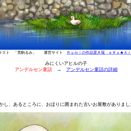
ラスト 「荒駒るみ」 運営サイト
Ｒｕｍｉの作品置き場 ｅＲｕ★Ａ
みにくいアヒルの子
アンデルセン童話
→
アンデルセン童話の詳細
し、あるところに、おほりに囲まれた古いお屋敷がありまし