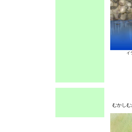
イ
むかしむか