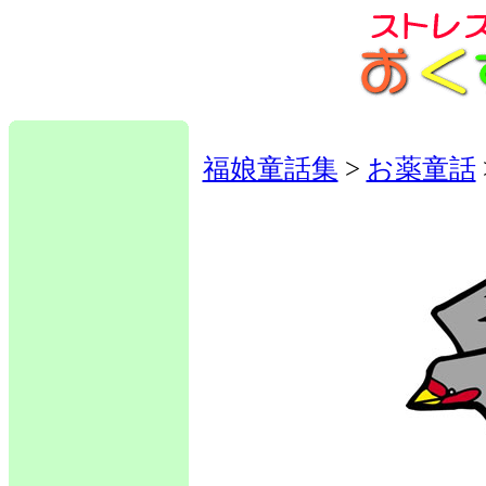
福娘童話集
>
お薬童話