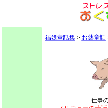
福娘童話集
>
お薬童話
仕事