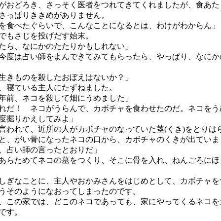
おどろき、さっそく医者をつれてきてくれましたが、食あた
さっぱりききめがありません。
を食べたぐらいで、こんなことになるとは、わけがわからん」
でもさじを投げだす始末。
たら、なにかのたたりかもしれない」
度は占い師をよんできてみてもらったら、やっぱり、なにか
生きものを殺したおぼえはないか？」
、寝ている主人にたずねました。
年前、ネコを殺して畑にうめました」
れだ！ ネコがうらんで、カボチャを食わせたのだ。ネコをう
度掘りかえしてみよ」
われて、近所の人がカボチャのなっていた茎(くき)をとりは
と、がい骨になったネコの口から、カボチャのくきが出ていま
、占い師の言ったとおりだ」
らためてネコの墓をつくり、そこに骨を入れ、ねんごろにほ
ぎなことに、主人やおかみさんをはじめとして、カボチャを
うそのようになおってしまったのです。
この家では、どこのネコであっても、家にやってくるネコを
です。