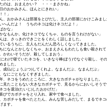
たのは、おまえかい？ ・・・まさかね」
日のおかみさん、ほんとにきれい」
！！」
、おかみさんは部屋をとびだし、主人の部屋にかけこみまし
いへんだよ！ うちのネコは化けネコだよ！」
ばかな」
かなもんか。化けネコでなくちゃ、ものを言うわけがない」
は、さっきのできごとをくわしく話しました。
いるうちに、主人もだんだん恐ろしくなってきました。
ちになんとかしなくちゃ、おまえさんもわたしも食い殺されて
。かわいそうだが、殺してしまおう」
にわ)で寝ていたネコを、いきなり棒(ぼう)でなぐり殺し、そ
めました。
、成仏(じょうぶつ)してくれよ。なまんだぶ、なまんだぶ」
、なにごともなくすぎました。
、ネコをうめたところに、大きなカボチャがなりました。
見たこともない大きなカボチャで、見るからにおいしそうで
ネコを退治(たいじ)したおかげだ」
びでカボチャをとり入れ、家中で食べました。
カボチャを食べたとたん、みんな苦しみだして、まるでネコ
げます。