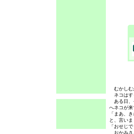
むかしむか
ネコはすっ
ある日、そ
へネコが来
「まあ、き
と、言いま
「おせじで
おかみさん