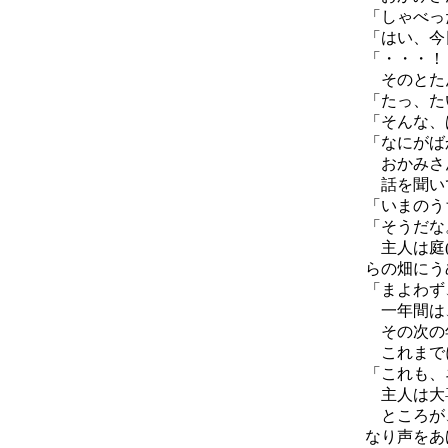
「しゃべっ
「はい、今
「・・・！
そのとたん
「たっ、た
「そんな、
「なにがば
おかみさん
話を聞いて
「いまのう
「そうだな
主人は庭(
らの畑にう
「まよわず
一年間は
その次の年
これまでに
「これも、
主人は大喜
ところが、
なり声をあ