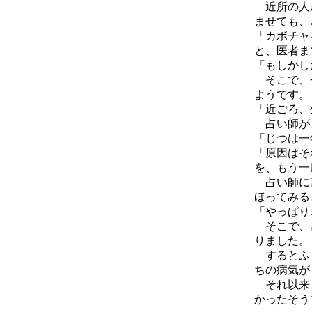
近所の人が
ませても、
「カボチャ
と、医者ま
「もしかし
そこで、今
ようです。
「近ごろ、
占い師が
「じつは一
「原因はそ
を、もう一
占い師に言
ほってみる
「やっぱり
そこで、あ
りました。
するとふし
ちの病気が
それ以来、
かったそう