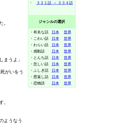
・
３３１話 ～ ３３４話
ジャンルの選択
た。
・有名な話
日本
世界
・こわい話
日本
世界
・わらい話
日本
世界
・感動話
日本
世界
・とんち話
日本
世界
しまうよ」
・悲しい話
日本
世界
・ふしぎ話
日本
世界
の死がいをう
・恩返し話
日本
世界
・恋物語
日本
世界
す。
のようなう