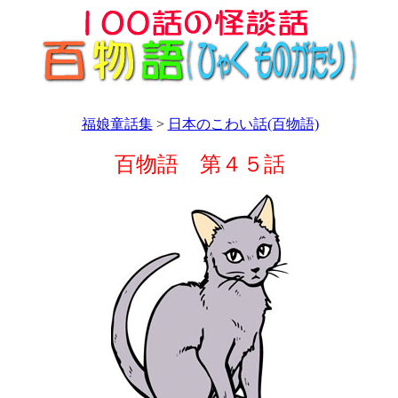
福娘童話集
>
日本のこわい話(百物語)
百物語 第４５話