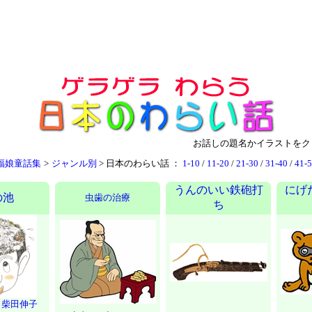
お話しの題名かイラストをク
福娘童話集
>
ジャンル別
>
日本のわらい話 ：
1-10
/
11-20
/
21-30
/
31-40
/
41-
うんのいい鉄砲打
にげ
の池
虫歯の治療
ち
 柴田伸子