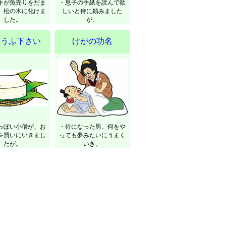
キが魚売りをだま
・息子の手紙を読んで欲
、松の木に化けま
しいと侍に頼みました
した。
が。
とうふ下さい
けがの功名
っぽい小僧が、お
・侍になった男。何をや
を買いにいきまし
っても夢みたいにうまく
たが。
いき。