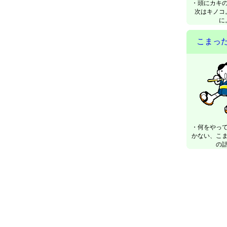
・頭にカキ
次はキノコ
に
こまっ
・何をやっ
かない、こ
の