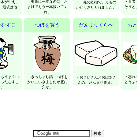
・虫歯は一本なのに、お
・タヌ
の木が生え、
・一発の鉄砲で、えもの
まけでもう一本抜いてく
そうと
。最後は池
がどっさりとれました。
れ。
。
たむすこ
つぼを買う
だんまりくらべ
お
てもうまくい
・きっちょむ話 つぼを
・忘れ
・おじいさんとおばあさ
まったむすこ
かいにいきましたが底に
とうふ
んの、だんまり勝負。
話。
穴が。