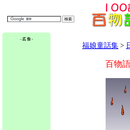
- 広 告 -
福娘童話集
>
百物