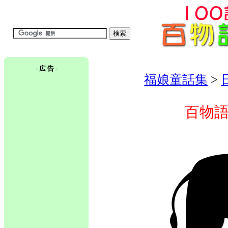
- 広 告 -
福娘童話集
>
百物