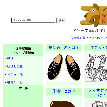
イソップ童話を楽
福娘童話集
>
きょうのイソ
皮なめし屋とは？
木こりと
寺子屋福娘
イソップ童話編
・
動物
・
植物と昆虫
・
神さま、他
・
職業と人物
広 告
ディオゲ
牛追いとは？
は？