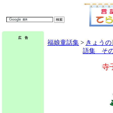
広 告
福娘童話集
>
きょうの
語集 そ
寺