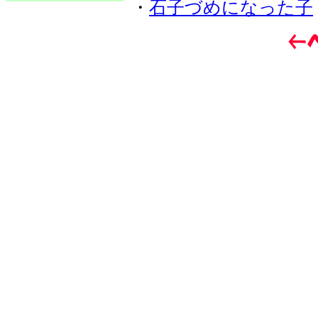
・
石子づめになった子