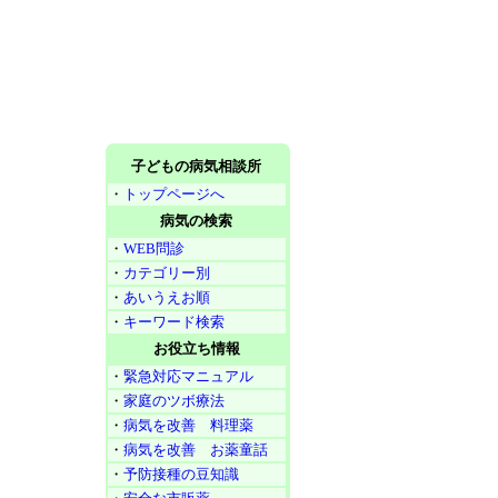
子どもの病気相談所
・
トップページへ
病気の検索
・
WEB問診
・
カテゴリー別
・
あいうえお順
・
キーワード検索
お役立ち情報
・
緊急対応マニュアル
・
家庭のツボ療法
・
病気を改善 料理薬
・
病気を改善 お薬童話
・
予防接種の豆知識