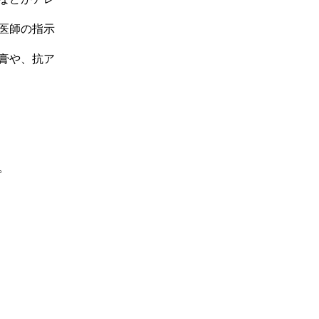
医師の指示
膏や、抗ア
。