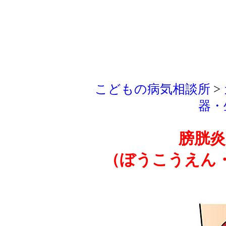
こどもの病気相談所
>
器・
膀胱炎
（ぼうこうえん