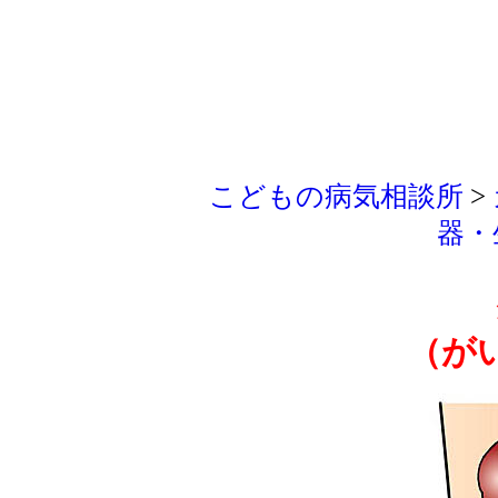
こどもの病気相談所
>
器・
（が