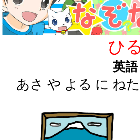
ひ
英語
あさ や よる に 