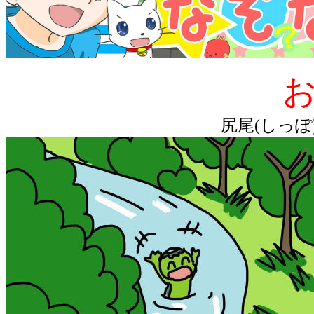
お
尻尾(しっぽ