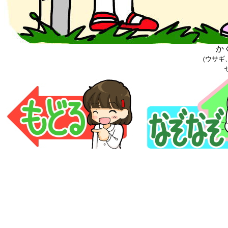
か
(
ウサギ