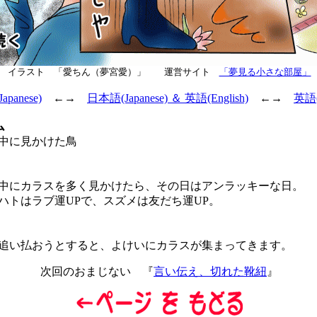
イラスト 「愛ちん（夢宮愛）」 運営サイト
「夢見る小さな部屋」
panese)
←→
日本語(Japanese) ＆ 英語(English)
←→
英語(E
ム
中に見かけた鳥
にカラスを多く見かけたら、その日はアンラッキーな日。
トはラブ運UPで、スズメは友だち運UP。
い払おうとすると、よけいにカラスが集まってきます。
次回のおまじない 『
言い伝え、切れた靴紐
』