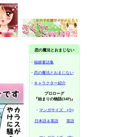
恋の魔法とおまじない
・
福娘童話集
・
恋の魔法とおまじない
・
キャラクター紹介
プロローグ
『始まりの物語(34P)』
・
マンガサイズ (小)
日本語＆英語
英語