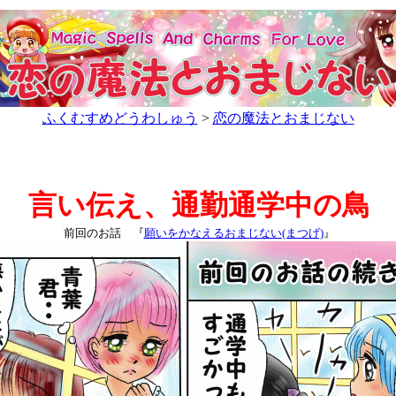
ふくむすめどうわしゅう
>
恋の魔法とおまじない
言い伝え、通勤通学中の鳥
前回のお話 『
願いをかなえるおまじない(まつげ)
』