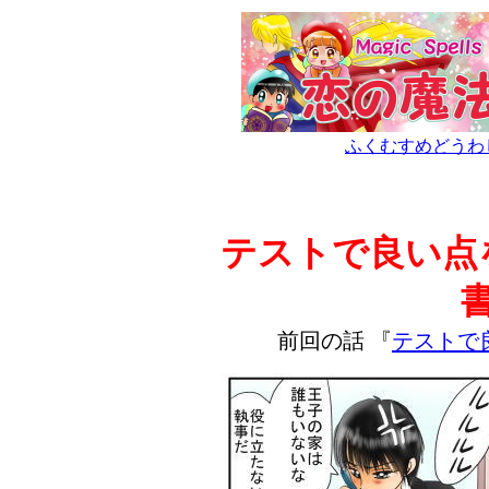
ふくむすめどうわ
テストで良い点
前回の話
『
テストで