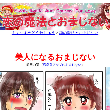
ふくむすめどうわしゅう
>
恋の魔法とおまじない
美人になるおまじない
前回の話 『
恋愛運アップのおまじない
』