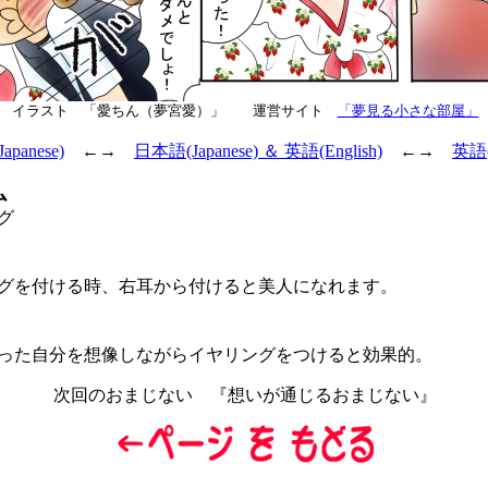
イラスト 「愛ちん（夢宮愛）」 運営サイト
「夢見る小さな部屋」
panese)
←→
日本語(Japanese) ＆ 英語(English)
←→
英語(E
ム
グ
を付ける時、右耳から付けると美人になれます。
た自分を想像しながらイヤリングをつけると効果的。
次回のおまじない 『想いが通じるおまじない』