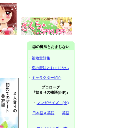
恋の魔法とおまじない
・
福娘童話集
・
恋の魔法とおまじない
・
キャラクター紹介
プロローグ
『始まりの物語(34P)』
・
マンガサイズ (小)
日本語＆英語
英語