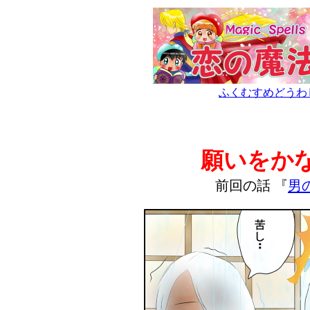
ふくむすめどうわ
願いをか
前回の話 『
男