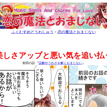
ふくむすめどうわしゅう
>
恋の魔法とおまじない
美しさアップと悪い気を追い払
前回の話 『
誤解やうわさを解くおまじない
』