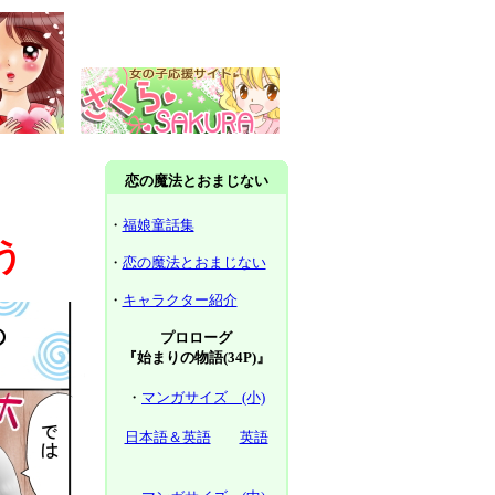
恋の魔法とおまじない
・
福娘童話集
う
・
恋の魔法とおまじない
・
キャラクター紹介
プロローグ
『始まりの物語(34P)』
・
マンガサイズ (小)
日本語＆英語
英語