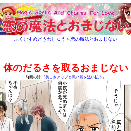
ふくむすめどうわしゅう
>
恋の魔法とおまじない
体のだるさを取るおまじない
前回の話 『
美しさアップと悪い気を追い払う
』