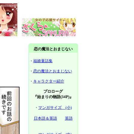
恋の魔法とおまじない
・
福娘童話集
・
恋の魔法とおまじない
・
キャラクター紹介
プロローグ
『始まりの物語(34P)』
・
マンガサイズ (小)
日本語＆英語
英語