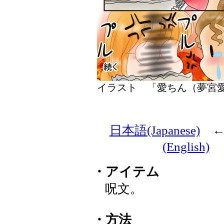
イラスト 「愛ちん（夢
日本語(Japanese)
(English)
・アイテム
呪文。
・方法