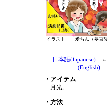
イラスト 「愛ちん（夢
日本語(Japanese)
(English)
・アイテム
月光。
・方法