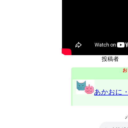
投稿者 
お
あかおに
♪