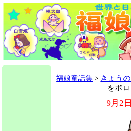
福娘童話集
>
きょうの
をボロ
9月2