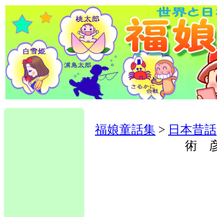
福娘童話集
>
日本昔話
術 