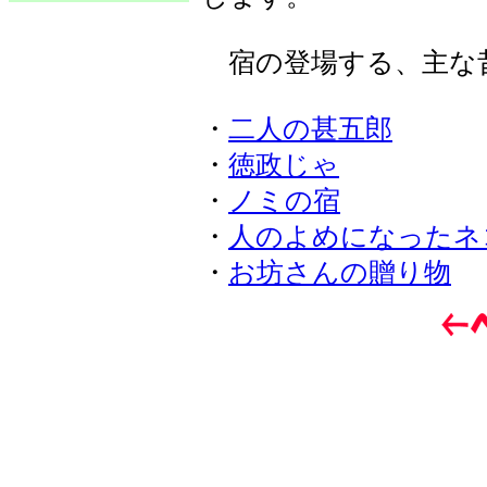
宿の登場する、主な
・
二人の甚五郎
・
徳政じゃ
・
ノミの宿
・
人のよめになったネ
・
お坊さんの贈り物