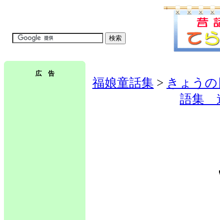
広 告
福娘童話集
>
きょうの
語集 