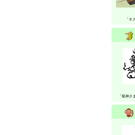
「ネズ
「龍神さ