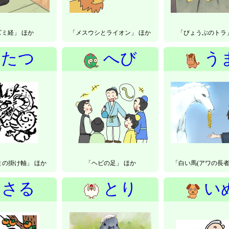
ミ経」 ほか
「メスウシとライオン」 ほか
「びょうぶのトラ」
たつ
へび
う
まの掛け軸」 ほか
「ヘビの足」 ほか
「白い馬(アワの長者
さる
とり
い