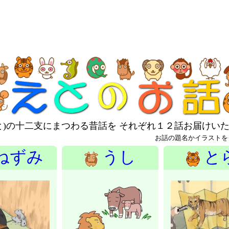
と)の十二支にまつわる昔話を それぞれ１２話お届けい
お話の題名かイラストを
ねずみ
うし
と