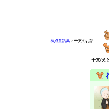
福娘童話集
> 干支のお話
干支(え