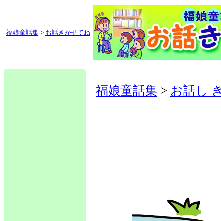
福娘童話集
>
お話きかせてね
福娘童話集
>
お話し 