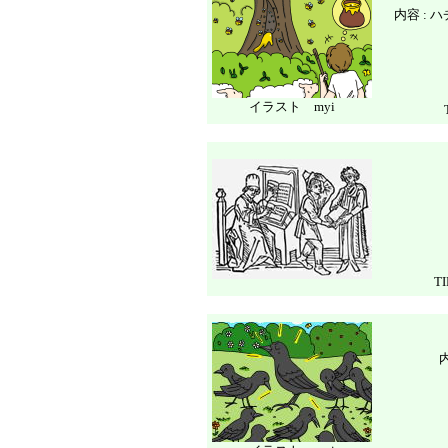
内容 :
イラスト myi
T