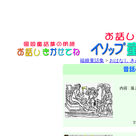
福娘童話集
>
おはなし 
内容 :
T