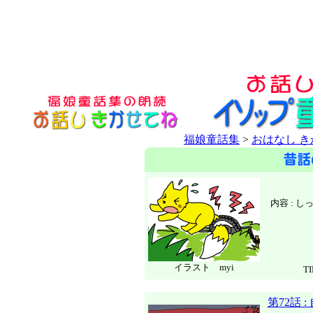
福娘童話集
>
おはなし 
内容 : 
イラスト myi
T
第72話